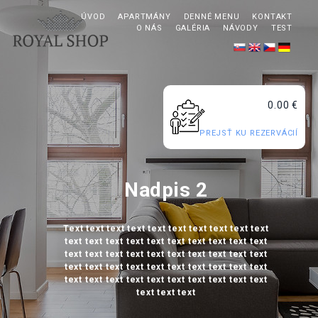
ÚVOD
APARTMÁNY
DENNÉ MENU
KONTAKT
O NÁS
GALÉRIA
NÁVODY
TEST
0.00 €
PREJSŤ KU REZERVÁCIÍ
Nadpis 2
Text text text text text text text text text text
text text text text text text text text text text
text text text text text text text text text text
text text text text text text text text text text
text text text text text text text text text text
text text text