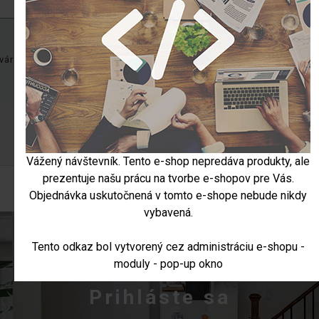
árať používateľský účet ani byť prihlásený.
Registrácia nového použ
Vážený návštevník. Tento e-shop nepredáva produkty, ale
prezentuje našu prácu na tvorbe e-shopov pre Vás.
Objednávka uskutočnená v tomto e-shope nebude nikdy
vybavená.
Tento odkaz bol vytvorený cez administráciu e-shopu -
moduly - pop-up okno
Prihláste sa