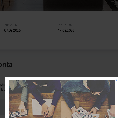
CHECK IN
CHECK OUT
onta
x
hodu získate množstvo výhod, ako
napríklad používateľský p
ch objednávok, pravidelné novinky na e-mail, zľavy pre zaregis
Heslo