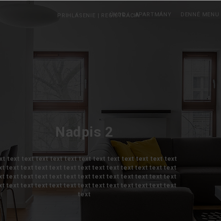
ÚVOD
APARTMÁNY
DENNÉ MENU
PRIHLÁSENIE
|
REGISTRÁCIA
Nadpis 2
xt text text text text text text text text text text text text
xt text text text text text text text text text text text text
xt text text text text text text text text text text text text
xt text text text text text text text text text text text text
text