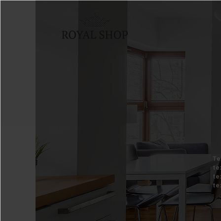
Te
te
te
te