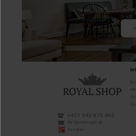
In
Ko
Ub
Oc
Co
+421 940 875 465
de7@webroyal.sk
Google+