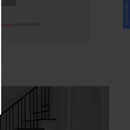
Úprava grafiky
ívateľa
je dobrovoľná.